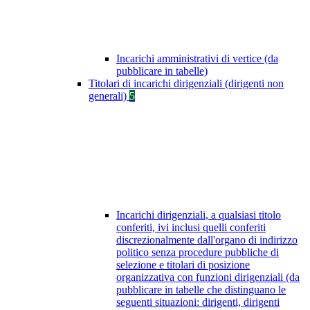
Incarichi amministrativi di vertice (da
pubblicare in tabelle)
Titolari di incarichi dirigenziali (dirigenti non
generali)
5
Incarichi dirigenziali, a qualsiasi titolo
conferiti, ivi inclusi quelli conferiti
discrezionalmente dall'organo di indirizzo
politico senza procedure pubbliche di
selezione e titolari di posizione
organizzativa con funzioni dirigenziali (da
pubblicare in tabelle che distinguano le
seguenti situazioni: dirigenti, dirigenti